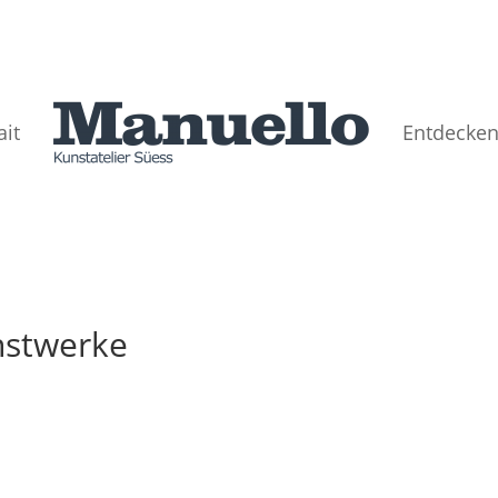
ait
Entdecke
nstwerke