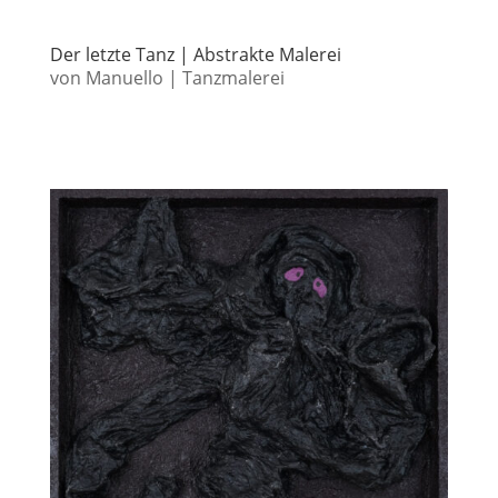
Der letzte Tanz | Abstrakte Malerei
von
Manuello
|
Tanzmalerei